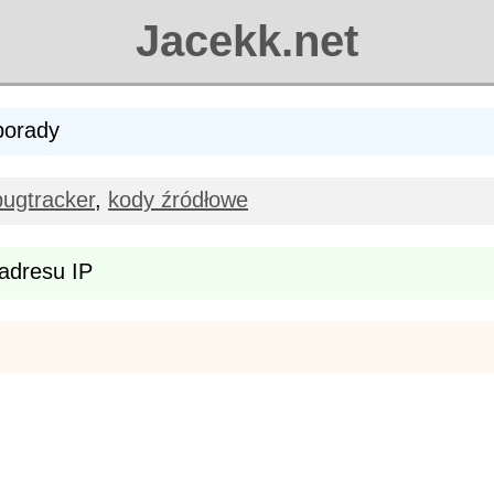
Jacekk.net
 porady
bugtracker
,
kody źródłowe
 adresu IP